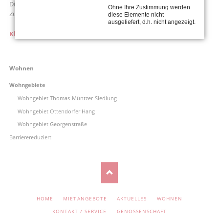
Dieser Inhalt eines Drittanbieters wird aufgrund Ihrer fehlenden
Ohne Ihre Zustimmung werden
Zustimmung zu Drittanbieter-Inhalten nicht angezeigt.
diese Elemente nicht
ausgeliefert, d.h. nicht angezeigt.
Klicken Sie hier um Ihre Einstellungen zu bearbeiten.
Navigation
Wohnen
überspringen
Wohngebiete
Wohngebiet Thomas-Müntzer-Siedlung
Wohngebiet Ottendorfer Hang
Wohngebiet Georgenstraße
Barrierereduziert
NAVIGATION
HOME
MIETANGEBOTE
AKTUELLES
WOHNEN
ÜBERSPRINGEN
KONTAKT / SERVICE
GENOSSENSCHAFT