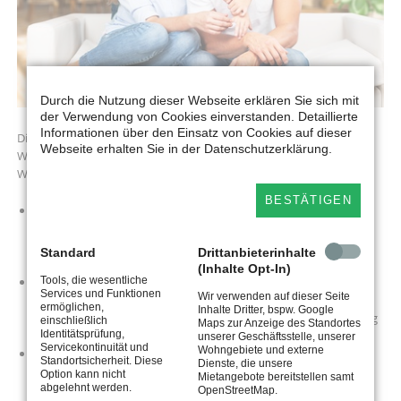
Durch die Nutzung dieser Webseite erklären Sie sich mit
der Verwendung von Cookies einverstanden. Detaillierte
Informationen über den Einsatz von Cookies auf dieser
Die Wohnungsgenossenschaft Hainichen eG hat einen
Webseite erhalten Sie in der Datenschutzerklärung.
Wohnungsbestand von 541 Wohnungen. Diese verteilen sich auf 3
Wohngebiete.
BESTÄTIGEN
307 WE befinden sich in der
Thomas-Müntzer-Siedlung
, die ab
1955 in traditioneller Ziegelbauweise und nach 1961 in
Blockbauweise errichtet und ab 1994 schrittweise saniert und
Standard
Drittanbieterinhalte
modernisiert wurden.
(Inhalte Opt-In)
Tools, die wesentliche
210 WE der Genossenschaft befinden sich im Außenring des
Services und Funktionen
Wir verwenden auf dieser Seite
Wohngebietes
Ottendorfer Hang
und wurden in den Jahren
ermöglichen,
Inhalte Dritter, bspw. Google
1989/1990 bezugsfertig. Im Jahr 2000 wurde mit der Nachrüstung
einschließlich
Maps zur Anzeige des Standortes
Identitätsprüfung,
von Balkonen und Aufzügen begonnen.
unserer Geschäftsstelle, unserer
Servicekontinuität und
Wohngebiete und externe
24 WE befinden sich in 2 sanierten Wohnblöcken in der
Standortsicherheit. Diese
Dienste, die unsere
Georgenstraße
.
Option kann nicht
Mietangebote bereitstellen samt
abgelehnt werden.
OpenStreetMap.