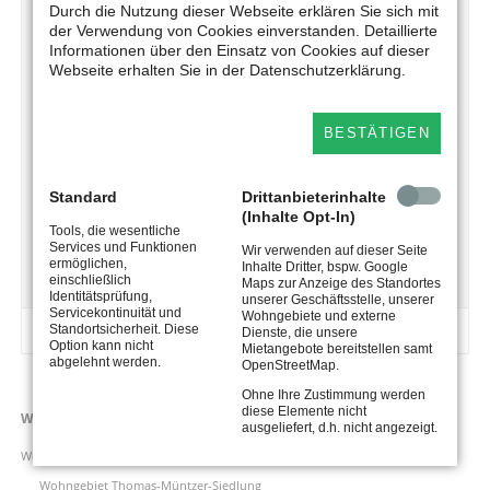
Gästewohnungen
Durch die Nutzung dieser Webseite erklären Sie sich mit
der Verwendung von Cookies einverstanden. Detaillierte
Informationen über den Einsatz von Cookies auf dieser
Jedes Genossenschaftsmitglied kann für die Beherbergung
Webseite erhalten Sie in der Datenschutzerklärung.
seiner Gäste, z.B. zu Familienfeiern oder Urlaub usw., die
beiden modern ausgestatteten Gästewohnungen in der
Thomas-Müntzer-Siedlung und im Wohngebiet Ottendorfer
BESTÄTIGEN
Hang kostengünstig nutzen.
Für die Vorbestellung wenden Sie sich bitte während der
Standard
Drittanbieterinhalte
Geschäftszeiten an die Mitarbeiter der WGH.
(Inhalte Opt-In)
Tools, die wesentliche
Services und Funktionen
Telefon: 037207/659855
Wir verwenden auf dieser Seite
ermöglichen,
Inhalte Dritter, bspw. Google
einschließlich
Maps zur Anzeige des Standortes
Weiterlesen...
Identitätsprüfung,
unserer Geschäftsstelle, unserer
Servicekontinuität und
Wohngebiete und externe
Barrierereduziert
Standortsicherheit. Diese
Dienste, die unsere
Option kann nicht
Mietangebote bereitstellen samt
abgelehnt werden.
OpenStreetMap.
Ohne Ihre Zustimmung werden
diese Elemente nicht
Navigation
Wohnen
ausgeliefert, d.h. nicht angezeigt.
überspringen
Wohngebiete
Wohngebiet Thomas-Müntzer-Siedlung